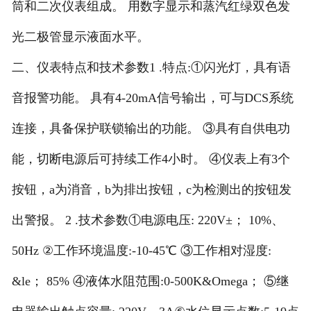
筒和二次仪表组成。 用数字显示和蒸汽红绿双色发
光二极管显示液面水平。
二、仪表特点和技术参数1 .特点:①闪光灯，具有语
音报警功能。 具有4-20mA信号输出，可与DCS系统
连接，具备保护联锁输出的功能。 ③具有自供电功
能，切断电源后可持续工作4小时。 ④仪表上有3个
按钮，a为消音，b为排出按钮，c为检测出的按钮发
出警报。 2 .技术参数①电源电压: 220V±； 10%、
50Hz ②工作环境温度:-10-45℃ ③工作相对湿度:
&le； 85% ④液体水阻范围:0-500K&Omega； ⑤继