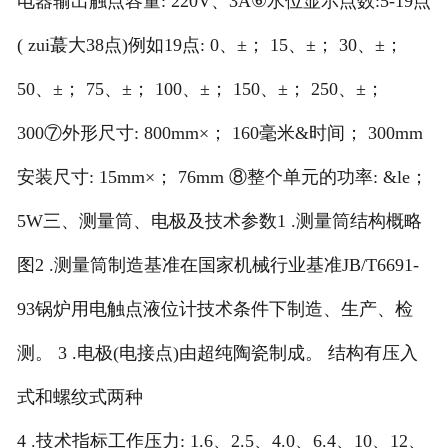
电器输出触点容量: 220V、3A⑥水位显示点数:5-19点
( zui蕞大38点)例如19点: 0、±； 15、±； 30、±；
50、±； 75、±； 100、±； 150、±； 250、±；
300⑦外形尺寸: 800mm×； 160毫米&时间； 300mm
安装尺寸: 15mm×； 76mm ⑧整个单元的功率: &le；
5W三、测量筒、电极及技术参数1 .测量筒结构概略
图2 .测量筒制造基准在国家机械行业基准JB/T6691-
93锅炉用电触点液位计技术条件下制造、生产、检
测。 3 .电极(电接点)由超纯陶瓷制成。 结构有压入
式和螺纹式两种
4 .技术指标工作压力: 1.6、2.5、4.0、6.4、10、12、