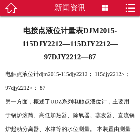


新闻资讯


首页
磁翻板液位计
电接点液位计量表DJM2015-
雷达液位计
115DJY2212—115DJY2212—
97DJY2212—87
超声波液位计
液位计选型
电触点液位计djm2015-115djy2212； 115djy2212>；
97djy2212>； 87
新闻资讯
另一方面，概述了UDZ系列电触点液位计，主要用
技术知识
于锅炉滚筒、高低加热器、除氧器、蒸发器、直流锅
公司简介
炉起动分离器、水箱等的水位测量。 本装置由测量