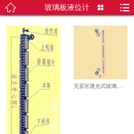


玻璃板液位计


首页
磁翻板液位计
雷达液位计
超声波液位计
液位计选型
无盲区透光式玻璃板液位计
新闻资讯
技术知识
公司简介