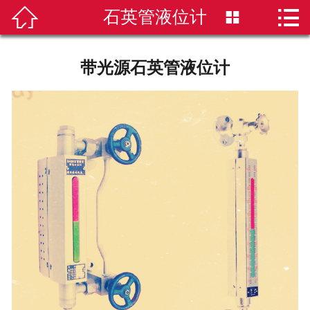


石英管液位计


首页
磁翻板液位计
带光源石英管液位计
雷达液位计
超声波液位计
液位计选型
新闻资讯
技术知识
公司简介