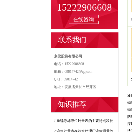
15222906608
在线咨询
联系我们
京仪股份有限公司
电话：15222906608
邮箱：69014742@qq.com
Q Q：69014742
地址：安徽省天长市经开区
液
知识推荐
磁
磁
防
1.
重锤浮标液位计量表的主要特点和技
浮
术参数
法
2.
液位计量表在污水处理厂液位测量的