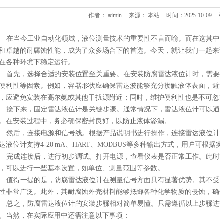
作者： admin
来源： 本站
时间：2025-10-09
在当今工业自动化领域，液位测量技术的重要性不言而喻。而在这其中
和卓越的耐腐蚀性能，成为了众多场合下的首选。今天，就让我们一起来
在各种环境下稳定运行。
首先，选择合适的安装位置至关重要。在安装防腐雷达液位计时，需要
便利性等因素。例如，容器形状应确保雷达波能够充分接触液体表面，避
，应避免安装在高尔氨或其他干扰源附近；同时，维护便利性也是不可忽
接下来，固定雷达液位计是关键步骤。通常情况下，雷达液位计可以通
。在安装过程中，务必确保密封良好，以防止液体渗漏。
然后，连接电源和信号线。根据产品说明书进行操作，连接雷达液位计
达液位计支持4-20 mA、HART、MODBUS等多种输出方式，用户可
完成连接后，进行初步调试。打开电源，查看仪表是否正常工作。此时
，可以进行一些基本设置，如单位、测量范围等参数。
值得一提的是，防腐雷达液位计在测量信号方面具有显著优势。其不受
性非常广泛。此外，其耐腐蚀外壳材料能够抵御各种化学物质的侵蚀，确
总之，防腐雷达液位计的安装步骤相对简单易懂。只需遵循以上步骤进
。当然，在实际应用中还需注意以下事项：