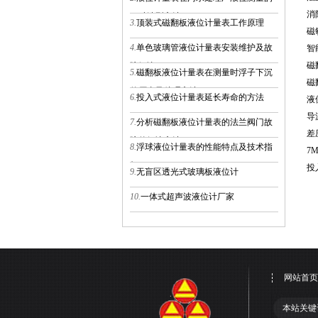
消
四种选型方法
3.
顶装式磁翻板液位计量表工作原理
磁
4.
单色玻璃管液位计量表安装维护及故
智
磁
障解决
5.
磁翻板液位计量表在测量时浮子下沉
磁
的原由及处理方法
6.
投入式液位计量表延长寿命的方法
液
导
7.
分析磁翻板液位计量表的法兰阀门故
差
障的解决方法
8.
浮球液位计量表的性能特点及技术指
7
标
投
9.
无盲区透光式玻璃板液位计
10.
一体式超声波液位计厂家
网站首页
本站关键