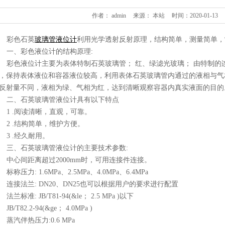
作者： admin
来源： 本站
时间：2020-01-13
彩色石英
玻璃管液位计
利用光学透射反射原理，结构简单，测量简单，
一、彩色液位计的结构原理:
彩色液位计主要为表体特制石英玻璃管； 红、绿滤光玻璃； 由特制的
，保持表体液位和容器液位较高，利用表体石英玻璃管内通过的液相与气
反射量不同，液相为绿、气相为红，达到清晰观察容器内真实液面的目的
二、石英玻璃管液位计具有以下特点
1 .阅读清晰，直观，可靠。
2 .结构简单，维护方便。
3 .经久耐用。
三、石英玻璃管液位计的主要技术参数:
中心间距离超过2000mm时，可用连接件连接。
标称压力: 1.6MPa、2.5MPa、4.0MPa、6.4MPa
连接法兰: DN20、DN25也可以根据用户的要求进行配置
法兰标准: JB/T81-94(&le； 2.5 MPa )以下
JB/T82.2-94(&ge； 4.0MPa )
蒸汽伴热压力:0.6 MPa