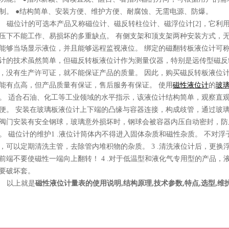
制。 ●结构简单、安装方便、维护方便、耐腐蚀、无需电源、防爆。
磁位计的可选本产品又称磁位计、磁反转柱位计、磁浮位计[2]，它利
压下不能工作、易损坏的多重缺点。 有侧支架和顶支架两种安装方式，
能够当场显示液位，并且能够远程监视液位。 绑定的磁翻转板液位计可称
计的技术虽然简单，但磁反转板液位计作为测量仪器，特别是远传型磁反
，没有生产许可证，就不能保证产品的质量。 因此，购买磁反转板液位计
能有点高，但产品质量有保证，售后服务有保证。 使用
磁性液位计
的
玻
。 适合石油、化工等工业领域的水平指示，该液位计结构简单，观察直
便。 安装在玻璃板液位计上下端的凸缘与容器连接，构成歧管，通过玻璃
阀门安装有安全钢球，玻璃意外损坏时，钢球会被容器内压自动密封，防
。 磁位计的维护1 .液位计筒体内不得进入固体杂质和磁性杂质。 不对浮子
，可以定期清洗主管，去除管内堆积物的杂质。 3 .清洗液位计后，更
前端不要使磁性一端向上翻转！ 4 .对于低温型和液化气专用型的产品
要破坏套。
以上就是
磁性液位计量表的使用说明,结构原理,技术参数,特点,选型,维