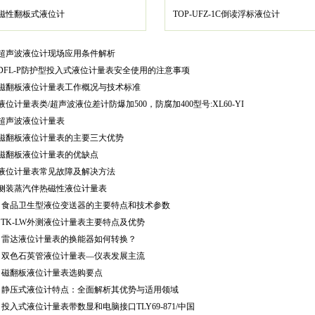
磁性翻板式液位计
TOP-UFZ-1C倒读浮标液位计
超声波液位计现场应用条件解析
DFL-P防护型投入式液位计量表安全使用的注意事项
磁翻板液位计量表工作概况与技术标准
液位计量表类/超声波液位差计防爆加500，防腐加400型号:XL60-YI
超声波液位计量表
磁翻板液位计量表的主要三大优势
磁翻板液位计量表的优缺点
液位计量表常见故障及解决方法
侧装蒸汽伴热磁性液位计量表
食品卫生型液位变送器的主要特点和技术参数
TK-LW外测液位计量表主要特点及优势
雷达液位计量表的换能器如何转换？
双色石英管液位计量表—仪表发展主流
磁翻板液位计量表选购要点
静压式液位计特点：全面解析其优势与适用领域
投入式液位计量表带数显和电脑接口TLY69-871/中国