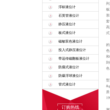
列
浮标液位计
板
形
石英管液位计
套
静压液位计
高
板式液位计
式
磁敏双色液位计
的
投入式静压液位计
色
和
带远传磁翻板液位计
到
防腐式液位计
色
防爆浮球液位计
型
管式液位计
&
质
1
订购热线
测