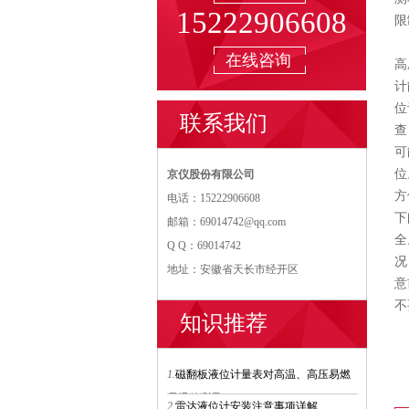
15222906608
限
在线咨询
高
计
位
联系我们
查
可
位
京仪股份有限公司
方
电话：15222906608
下
邮箱：69014742@qq.com
全
Q Q：69014742
况
地址：安徽省天长市经开区
意
不
知识推荐
1.
磁翻板液位计量表对高温、高压易燃
易爆的测量
2.
雷达液位计安装注意事项详解