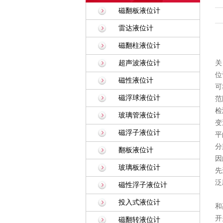
磁翻板液位计
雷达液位计
磁翻柱液位计
超声波液位计
关
位
磁性液位计
可
磁浮球液位计
范
检
玻璃管液位计
变
磁浮子液位计
平
分
翻板液位计
因
玻璃板液位计
先
泛
磁性浮子液位计
投入式液位计
和
开
磁翻转液位计