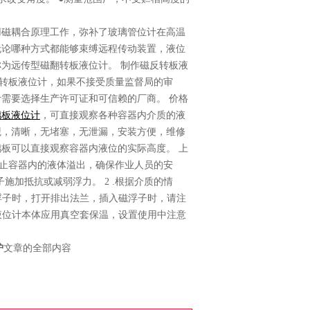
用磁耦合原理工作，弥补了玻璃管位计在高温
无论哪种方式都能够束缚远程传动装置，液位
为远传型磁翻转板液位计。 制作磁反转板液
转板液位计，如果不接受质量监督局的审
需要选择生产许可证和可信赖的厂商。 价格
璃板液位计
，可直接观察各种容器内介质的液
观，清晰，无堵塞，无泄漏，安装方便，维修
板可以直接观察容器内液位的实际高度。 上
止容器内的液体溢出，确保作业人员的安
施加抵抗或减弱浮力。 2 .根据介质的情
换浮子时，打开排出法兰，插入磁浮子时，请注
，液位计本体应用真空套保温，设置使用中注意
护
文章的全部内容