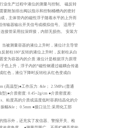
行业生产过程中液位的测量与控制。 磁反转
需要附加排出阀以指示和控制桶槽内的密封
构成，主体管内的磁性浮子随着水平的上升而
程传输器输出开关信号或模拟信号。 适用于
连接管采用拉深焊接，内部无损伤。 安装方
。 当被测量容器的液位上升时，液位计主导管
反射柱180°反转的液位上升时，反射柱从白
置变为容器内的介质 液位计是根据浮力原理
浮子也上升，浮子内的*磁性钢通过磁耦合传递
变成红色，液位下降时反转柱从红色变成白
 (高温型)●工作压力: &le； 2.5MPa (普通
防腐蚀型)●介质密度: 0.45~2g/cm ●介质密度差:
； 0.4Pa.s、粘度高的介质或温度低时容易结晶化的介
幅&le； 0.5mm ●接口法兰:采用化工部
场的指示外，还充实了发信器、警报开关、检
求改变角度。 ●测量范围广，不受贮槽高度的