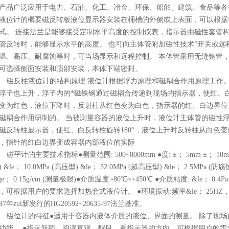
产品广泛应用于电力、石油、化工、冶金、环保、船舶、建筑、食品等各
液位计的概要磁反转板液位显示器安装在桶槽的外侧或上表面，可以根据
式。 连接法兰是能够接受定制水平高度的控制仪表，指示器由磁性套管
管反转时，能够显示水平的高度。 也可向主体管附加磁性技术”开关或远
温、高压、耐腐蚀等时，可当场显示和远程控制。 本体管采用无缝钢管，
可选择侧面安装和顶部安装，本体下端密封。
磁反柱液位计的结构原理:液位计根据浮力原理和磁耦合作用原理工作
浮子也上升，浮子内的*磁铁钢通过磁耦合传递到现场的指示器，使红、白
变为红色，液位下降时，反射柱从红色变为白色，指示器的红、白边界位
磁耦合作用研制的。 当被测量容器的液位上升时，液位计主体管的磁性
磁反转柱显示器，使红、白反转柱旋转180°，液位上升时反转柱从白色
，指针的红白边界变成容器内部液位的实际
磁平计的主要技术指标●测量范围: 500~8000mm ●度: ±； 5mm ±； 10mm
) &le； 10.0MPa (高压型) &le； 32.0MPa (超高压型) &le； 2.5MPa (
ge； 0.15g/cm (测量极限)●介质温度:-80℃~+450℃ ●介质粘度: &le
，可根据用户的要求选择加热套式液位计。 ●环境振动:频率&le； 25HZ，振
997年zui新发行的HG20592~20635-97法兰基准。
磁位计的特征●适用于容器内液体介质的液位、界面的测量。 除了现
功能。 ●指示新颖、阅读直观、醒目、看指示器的方向，可根据用户的需