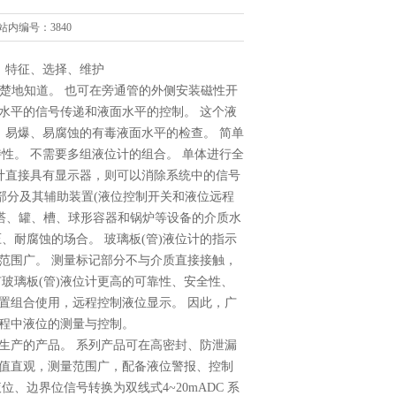
站内编号：3840
术参数、特征、选择、维护
楚地知道。 也可在旁通管的外侧安装磁性开
水平的信号传递和液面水平的控制。 这个液
、易爆、易腐蚀的有毒液面水平的检查。 简单
性。 不需要多组液位计的组合。 单体进行全
计直接具有显示器，则可以消除系统中的信号
示部分及其辅助装置(液位控制开关和液位远程
种塔、罐、槽、球形容器和锅炉等设备的介质水
、耐腐蚀的场合。 玻璃板(管)液位计的指示
范围广。 测量标记部分不与介质直接接触，
玻璃板(管)液位计更高的可靠性、安全性、
装置组合使用，远程控制液位显示。 因此，广
程中液位的测量与控制。
发生产的产品。 系列产品可在高密封、防泄漏
值直观，测量范围广，配备液位警报、控制
、边界位信号转换为双线式4~20mADC 系