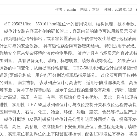
作者： admin
来源： 本站
时间：2020-01-13
/ST 205031/list _ 559161.html磁位计的使用说明、结构原理、技
磁位计安装在容器外侧的延长管上，容器内部的液位可以用板显示器清
，作为电触点信号输出，或者将装置液面水平的信号发生器进行远程液面
计是可靠的安全仪器。 具有磁性藕合隔离器密闭结构。 特别适用于易燃
靠地安全原来复杂环境的液位检测手段。 液位计具有当场显示的直读式特
围测量。 具有设备无孔、清晰、标志明显、读数直观等优点。 如果液位
测器的中间变化，从而提高传输精度。 UHZ-58型系列磁位计由现场指
送器)两部分构成，用户也可分别选择现场指示部分。 该仪器可用于各
的测量。 南京吉帆，该系列液位计可高密封，适用于防泄漏和高温、高压
辨率差，弥补了易碎等缺陷，显示了全过程的测量没有死角，清晰，测量
此对高温、高压、有毒、有害、强腐蚀介质具有优势。 因此，具有比现有
进性、实用性. UHZ-58型系列磁位计可与液位控制开关和液位远程传动
应用于电力、石油、化工、冶金、环保、船舶、建筑、食品等行业生产过
磁位计概述: UZ系列磁反转柱位计是公司引进国外同类产品，提高开
高温、高压、高粘度、强腐蚀条件下安全测量液位，全过程无死角，读取
关，实现液位和边界位的上下限警报和控制，配备LB型液位寄存器，将液位