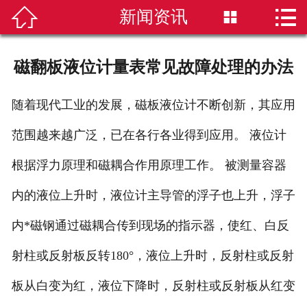


新闻资讯


首页
磁翻板液位计
磁翻板液位计量表常见故障处理的办法
雷达液位计
随着现代工业的发展，磁板液位计不断创新，其应用
超声波液位计
范围越来越广泛，已在各行各业得到应用。 液位计
液位计选型
根据浮力原理和磁耦合作用原理工作。 被测量容器
内的液位上升时，液位计主导管的浮子也上升，浮子
新闻资讯
内*磁钢通过磁耦合传到现场的指示器，使红、白反
技术知识
射柱或反射板反转180°，液位上升时，反射柱或反射
公司简介
板从白变为红，液位下降时，反射柱或反射板从红变